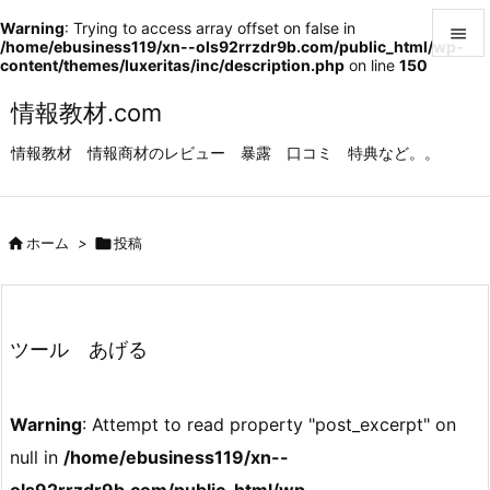
Warning
: Trying to access array offset on false in

/home/ebusiness119/xn--ols92rrzdr9b.com/public_html/wp-
content/themes/luxeritas/inc/description.php
on line
150

メニュ
情報教材.com

情報教材 情報商材のレビュー 暴露 口コミ 特典など。。
サイド

前へ

ホーム
>

投稿

次へ

検索
ツール あげる
Warning
: Attempt to read property "post_excerpt" on
null in
/home/ebusiness119/xn--