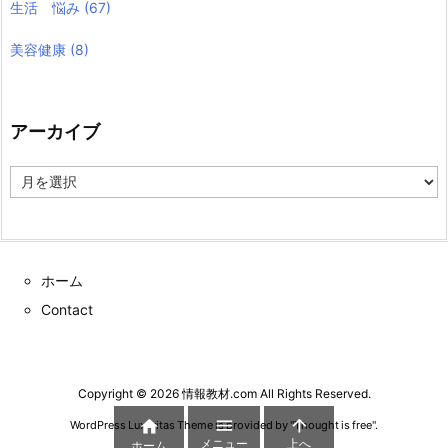
生活 悩み
(67)
美容健康
(8)
アーカイブ
ア
ー
カ
イ
ブ
ホーム
Contact
Copyright ©
2026
情報教材.com
All Rights Reserved.



WordPress Luxeritas Theme is provided by "
Thought is free
".
メニュー
上へ
ホーム