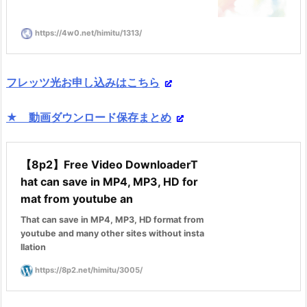
https://4w0.net/himitu/1313/
フレッツ光お申し込みはこちら
★ 動画ダウンロード保存まとめ
【8p2】Free Video DownloaderT
hat can save in MP4, MP3, HD for
mat from youtube an
That can save in MP4, MP3, HD format from
youtube and many other sites without insta
llation
https://8p2.net/himitu/3005/