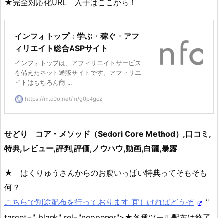
★完全対応化URL 入手はここから！
インフォトップ：学ぶ・稼ぐ・アフ
ィリエイト総合ASPサイト
インフォトップは、アフィリエイトサービス
を備えたネット通販サイトです。アフィリエ
イトはもちろん商 ...
https://m.q0o.net/m/g0p4gcz
せどり コア・メソッド（Sedori Core Method）,口コミ,
特典,レビュー,評判,評価,ノウハウ,動画,白龍,暴露
★ はくりゅうさんからのお腹いっぱい特典ってそもそも
何？
こちらで別途配布を行っております 宜しければどうぞ
"
target="_blank" rel="noopener">★各種ツール配布は終了