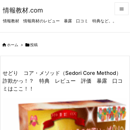
情報教材.com


情報教材 情報商材のレビュー 暴露 口コミ 特典など。。
メニュ

サイド

ホーム
>

投稿

前へ

次へ
せどり コア・メソッド（Sedori Core Method）

詐欺かっ！？ 特典 レビュー 評価 暴露 口コ
検索
ミはここ！！