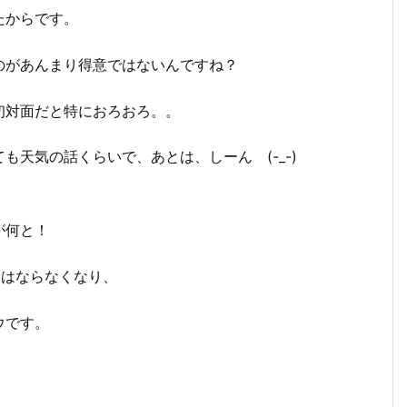
たからです。
のがあんまり得意ではないんですね？
初対面だと特におろおろ。。
天気の話くらいで、あとは、しーん (-_-)
が何と！
てはならなくなり、
ウです。