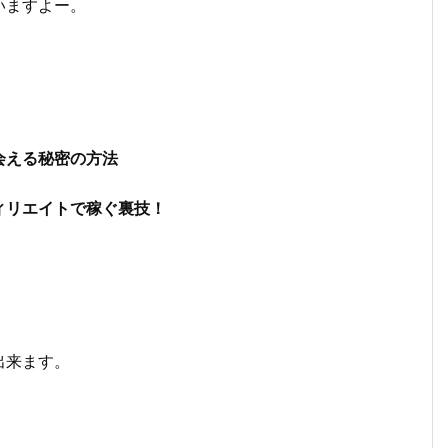
いますよー。
会える秘密の方法
ィリエイトで稼ぐ裏技！
出来ます。