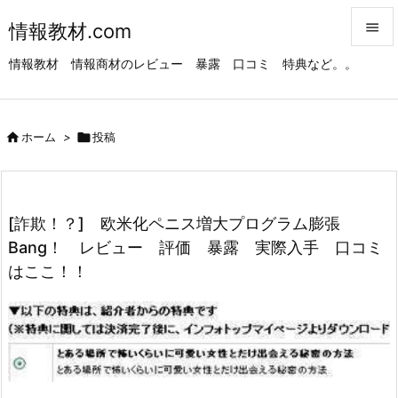
情報教材.com


情報教材 情報商材のレビュー 暴露 口コミ 特典など。。
メニュ

サイド

ホーム
>

投稿

前へ

次へ
[詐欺！？] 欧米化ペニス増大プログラム膨張

Bang！ レビュー 評価 暴露 実際入手 口コミ
検索
はここ！！