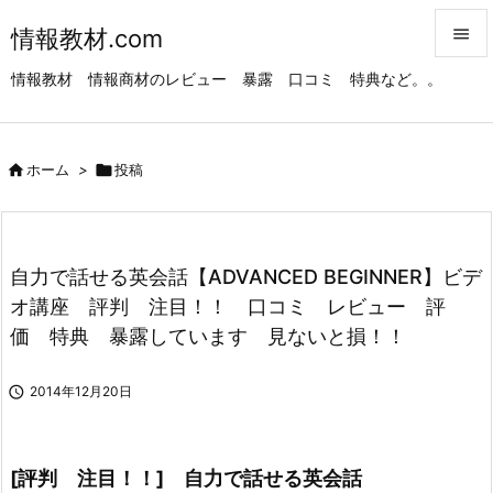
情報教材.com


情報教材 情報商材のレビュー 暴露 口コミ 特典など。。
メニュ

サイド

ホーム
>

投稿

前へ

次へ
自力で話せる英会話【ADVANCED BEGINNER】ビデ

オ講座 評判 注目！！ 口コミ レビュー 評
検索
価 特典 暴露しています 見ないと損！！

2014年12月20日
[評判 注目！！] 自力で話せる英会話