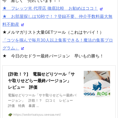
今 激しく 売れています！！
★ フレッツ光 代理店 徹底比較 お勧めはココ！
★ お部屋探しは10秒で！？登録不要、仲介手数料最大無
料不動産
★メルマガリスト大量GETツール（これはヤバイ！）
「コツを掴んで毎月30人以上集客できる！魔法の集客プロ
グラム」
★ 今日のセドラー最終バージョン 早いもの勝ち！
[詐欺！？] 電脳せどりツール「サ
ヤ取りせどらー最終バージョン」
レビュー 評価
電脳せどりツール「サヤ取りせどらー最終バ
ージョン」 詐欺！？ 口コミ レビュー
評価 特典 暴露 ...
https://sedorisaisyuu.seesaa.net/