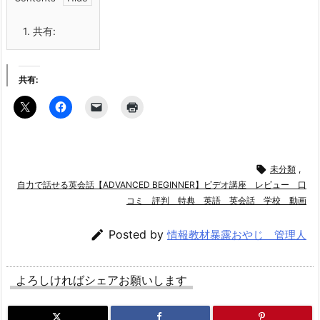
1.
共有:
共有:

未分類
,
自力で話せる英会話【ADVANCED BEGINNER】ビデオ講座 レビュー 口
コミ 評判 特典 英語 英会話 学校 動画

Posted by
情報教材暴露おやじ 管理人
よろしければシェアお願いします