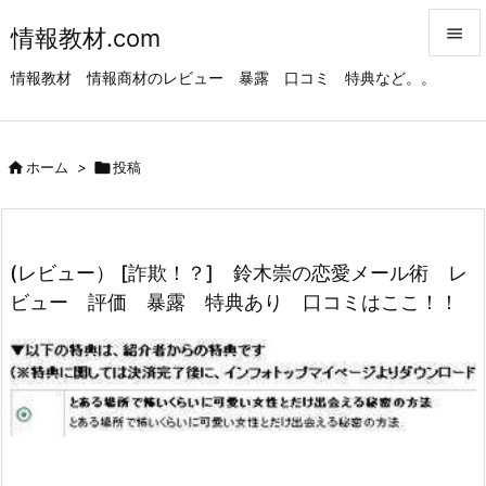
情報教材.com


情報教材 情報商材のレビュー 暴露 口コミ 特典など。。
メニュ

サイド

ホーム
>

投稿

前へ

次へ
(レビュー） [詐欺！？] 鈴木崇の恋愛メール術 レ

ビュー 評価 暴露 特典あり 口コミはここ！！
検索