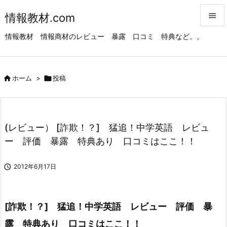
情報教材.com


情報教材 情報商材のレビュー 暴露 口コミ 特典など。。
メニュ

サイド

ホーム
>

投稿

前へ

次へ
(レビュー） [詐欺！？] 猛追！中学英語 レビュ

ー 評価 暴露 特典あり 口コミはここ！！
検索

2012年6月17日
[詐欺！？] 猛追！中学英語 レビュー 評価 暴
露 特典あり 口コミはここ！！