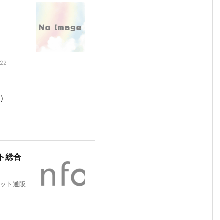
222
d）
ト総合
ット通販