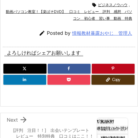

ビジネスノウハウ
,
動画パソコン教室！【楽ぱそDVD】 口コミ レビュー 評判 感想 パソ
コン 初心者 習い事 動画 特典

Posted by
情報教材暴露おやじ 管理人
よろしければシェアお願いします
Copy

Next
[評判 注目！！] 出会いテンプレート
レビュー 特別特典 口コミはここ！！