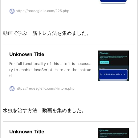
https://redeaglellc.com/225.php
動画で学ぶ 筋トレ方法を集めました。
Unknown Title
For full functionality of this site it is necessa
ry to enable JavaScript. Here are the instruc
ti ...
https://redeaglellc.com/kintore.php
水虫を治す方法 動画を集めました。
Unknown Title