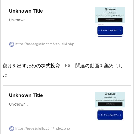
Unknown Title
Unknown ...
https://redeaglellc.com/kabusiki.php
儲けを出すための株式投資 FX 関連の動画を集めまし
た。
Unknown Title
Unknown ...
https://redeaglellc.com/index.php