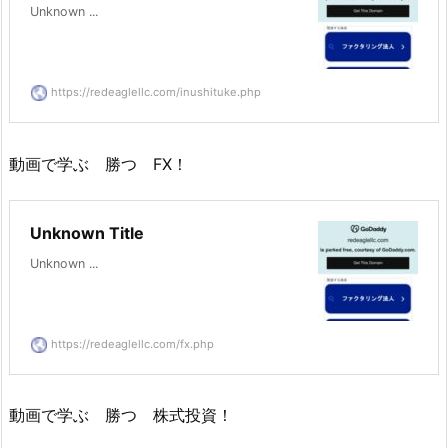
Unknown ...
https://redeaglellc.com/inushituke.php
動画で学ぶ 勝つ FX！
Unknown Title
Unknown ...
https://redeaglellc.com/fx.php
動画で学ぶ 勝つ 株式投資！