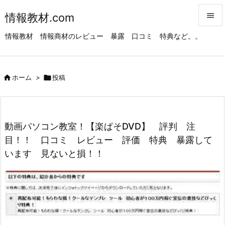
情報教材.com


情報教材 情報商材のレビュー 暴露 口コミ 特典など。。
メニュ

サイド

ホーム
>

投稿

前へ

次へ
動画パソコン教室！【楽ぱそDVD】 評判 注

目！！ 口コミ レビュー 評価 特典 暴露して
検索
います 見ないと損！！