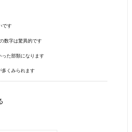
いです
この数字は驚異的です
いった部類になります
が多くみられます
る