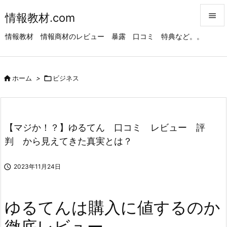
情報教材.com


情報教材 情報商材のレビュー 暴露 口コミ 特典など。。
メニュ

サイド

ホーム
>

ビジネス

前へ

次へ
【マジか！？】ゆるてん 口コミ レビュー 評

判 から見えてきた真実とは？
検索

2023年11月24日
ゆるてんは購入に値するのか
徹底レビュー