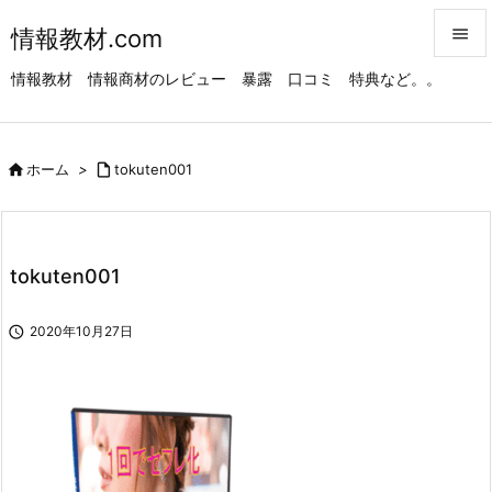
情報教材.com


情報教材 情報商材のレビュー 暴露 口コミ 特典など。。
メニュ

サイド

ホーム
>

tokuten001

前へ

次へ
tokuten001

検索

2020年10月27日