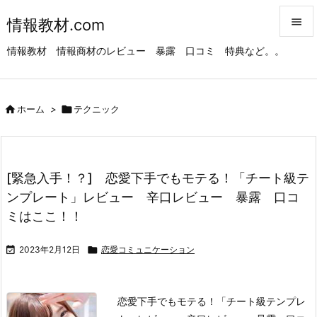
情報教材.com


情報教材 情報商材のレビュー 暴露 口コミ 特典など。。
メニュ

サイド

ホーム
>

テクニック

前へ

次へ
[緊急入手！？] 恋愛下手でもモテる！「チート級テ

ンプレート」レビュー 辛口レビュー 暴露 口コ
検索
ミはここ！！

2023年2月12日

恋愛コミュニケーション
恋愛下手でもモテる！「チート級テンプレ