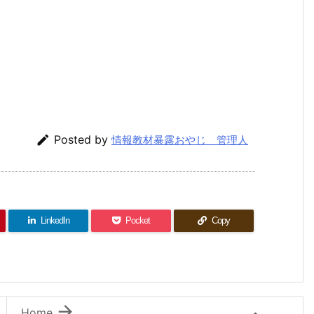

Posted by
情報教材暴露おやじ 管理人
LinkedIn
Pocket
Copy

Home